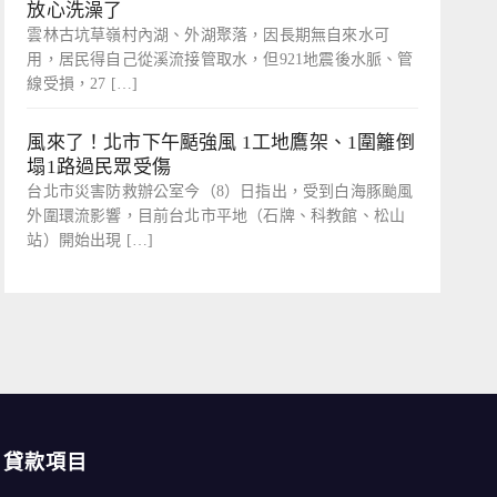
放心洗澡了
雲林古坑草嶺村內湖、外湖聚落，因長期無自來水可
用，居民得自己從溪流接管取水，但921地震後水脈、管
線受損，27 […]
風來了！北市下午颳強風 1工地鷹架、1圍籬倒
塌1路過民眾受傷
台北市災害防救辦公室今（8）日指出，受到白海豚颱風
外圍環流影響，目前台北市平地（石牌、科教館、松山
站）開始出現 […]
貸款項目