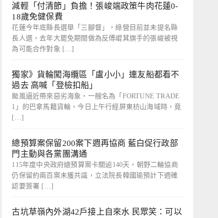
減輕「付清節」負擔！張峻端政策牛肉花蓮0-
18歲免健保費
花蓮今年底縣長選舉「三腳督」，綠營目前並未提名縣
長人選，去年大罷免期間做為反傅崐萁旗手的張峻被視
為可能合作對象 […]
獨家》貨輪闖海纜區「盧小小」連友船都看不
過去 高喊「登檢扣船」
颱風逼近帶來惡劣海象，一艘名為「FORTUNE TRADE
1」的巴拿馬籍貨輪，今日上午行經屏東枋山海域時，竟
[…]
總預算案保留200案下週再協商 藍白促行政部
門主動與各黨團溝通
115年度中央政府總預算案卡關逾140天，朝野二輪協商
仍保留約兩百案未獲共識，立法院長韓國瑜預計下週確
認要簽署 […]
古坑草嶺內外湖42戶接上自來水 民眾笑：可以