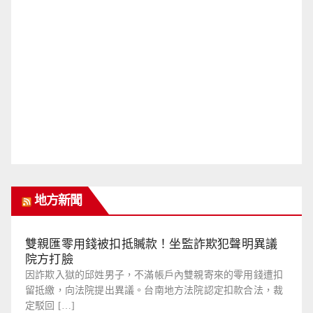
地方新聞
雙親匯零用錢被扣抵贓款！坐監詐欺犯聲明異議
院方打臉
因詐欺入獄的邱姓男子，不滿帳戶內雙親寄來的零用錢遭扣
留抵繳，向法院提出異議。台南地方法院認定扣款合法，裁
定駁回 […]