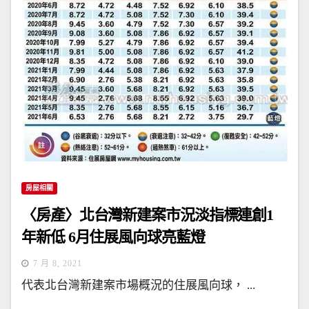
房屋相關
〈房產〉北台灣新建案市況淡指標連創1
年新低 6月住展風向球亮藍燈
7 月 8, 2021
代表北台灣新建案市場概況的住展風向球， ...