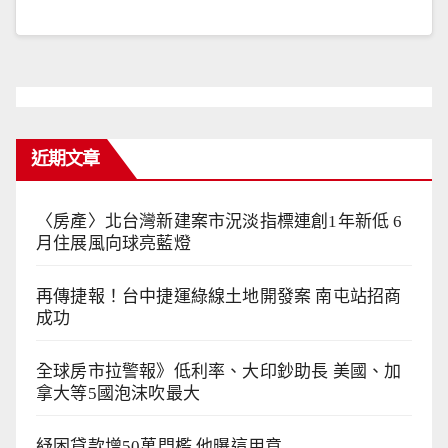
近期文章
〈房產〉北台灣新建案市況淡指標連創1年新低 6
月住展風向球亮藍燈
再傳捷報！台中捷運綠線土地開發案 南屯站招商
成功
全球房市拉警報》低利率、大印鈔助長 美國、加
拿大等5國泡沫吹最大
紓困貸款增50萬門檻 他曝這用意