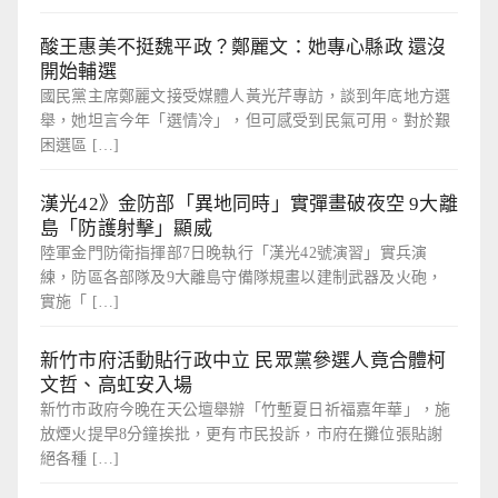
酸王惠美不挺魏平政？鄭麗文：她專心縣政 還沒
開始輔選
國民黨主席鄭麗文接受媒體人黃光芹專訪，談到年底地方選
舉，她坦言今年「選情冷」，但可感受到民氣可用。對於艱
困選區 […]
漢光42》金防部「異地同時」實彈畫破夜空 9大離
島「防護射擊」顯威
陸軍金門防衛指揮部7日晚執行「漢光42號演習」實兵演
練，防區各部隊及9大離島守備隊規畫以建制武器及火砲，
實施「 […]
新竹市府活動貼行政中立 民眾黨參選人竟合體柯
文哲、高虹安入場
新竹市政府今晚在天公壇舉辦「竹塹夏日祈福嘉年華」，施
放煙火提早8分鐘挨批，更有市民投訴，市府在攤位張貼謝
絕各種 […]