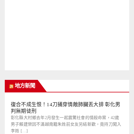
地方新聞
復合不成生恨！14刀捅穿情敵肺臟丟大排 彰化男
判無期徒刑
彰化縣大村鄉去年2月發生一起震驚社會的情殺命案，42歲
男子賴建榮因不滿越南籍朱姓前女友另結新歡，竟持刀闖入
李姓 […]