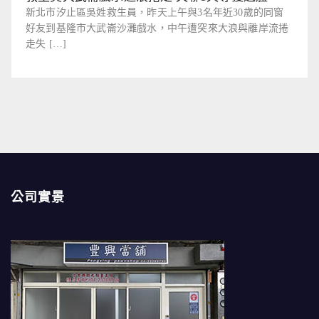
新北市汐止區吳姓救生員，昨天上午與3名年近30歲的同窗
好友到基隆市大武崙沙灘戲水，中午遭突來大浪與離岸流捲
走失 […]
公司實景