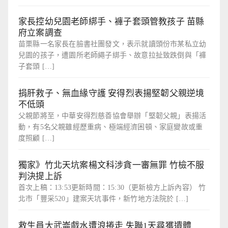
家長控幼兒園老師綁手、褲子套頭管教孩子 苗縣
府立案調查
苗栗縣一名家長在臉書社團發文，表示就讀頭份市某私立幼
兒園的孩子，遭園所老師繩子綁手、故意拉扯致跌倒與「褲
子套頭 […]
捐肝救子、無血緣守護 安得烈表揚堅韌父親逆境
不低頭
父親節將至，中華安得烈慈善協會舉辦「堅韌父親」表揚活
動，有5名父親雖經歷重病、極端經濟困頓、家庭變故或重
度照顧 […]
獨家》竹北天坑案楊文科涉貪一審無罪 竹檢不服
判決提上訴
首次上稿：13:53更新時間：15:30（更新檢方上訴內容） 竹
北市「豐采520」建案天坑事件，新竹地方法院於 […]
救生員大武崙戲水遭浪捲走 失聯1天尋獲遺體