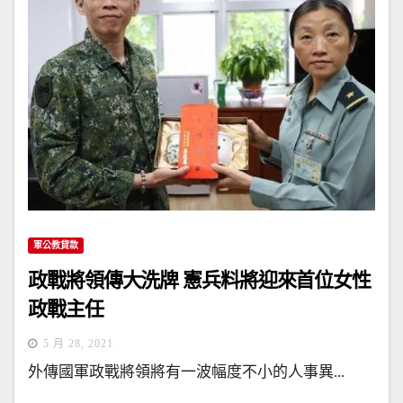
軍公教貸款
政戰將領傳大洗牌 憲兵料將迎來首位女性
政戰主任
5 月 28, 2021
外傳國軍政戰將領將有一波幅度不小的人事異...