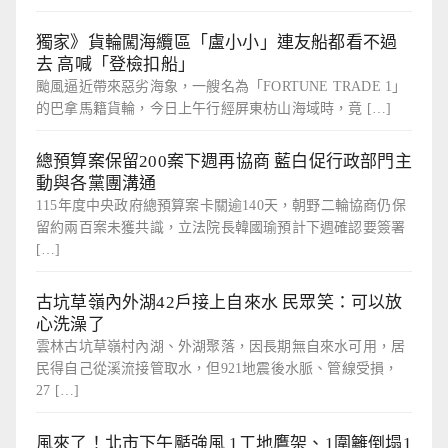
獨家》貨輪闖海纜區「盧小小」連友船都看不過
去 高喊「登檢扣船」
颱風逼近帶來惡劣海象，一艘名為「FORTUNE TRADE 1」
的巴拿馬籍貨輪，今日上午行經屏東枋山海域時，竟 […]
總預算案保留200案下週再協商 藍白促行政部門主
動與各黨團溝通
115年度中央政府總預算案卡關逾140天，朝野二輪協商仍保
留約兩百案未獲共識，立法院長韓國瑜預計下週確認要簽署
[…]
古坑草嶺內外湖42戶接上自來水 民眾笑：可以放
心洗澡了
雲林古坑草嶺村內湖、外湖聚落，因長期無自來水可用，居
民得自己從溪流接管取水，但921地震後水脈、管線受損，
27 […]
風來了！北市下午颳強風 1工地鷹架、1圍籬倒塌1