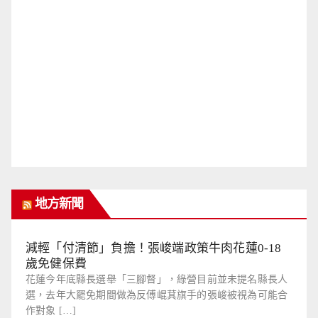
地方新聞
減輕「付清節」負擔！張峻端政策牛肉花蓮0-18
歲免健保費
花蓮今年底縣長選舉「三腳督」，綠營目前並未提名縣長人
選，去年大罷免期間做為反傅崐萁旗手的張峻被視為可能合
作對象 […]