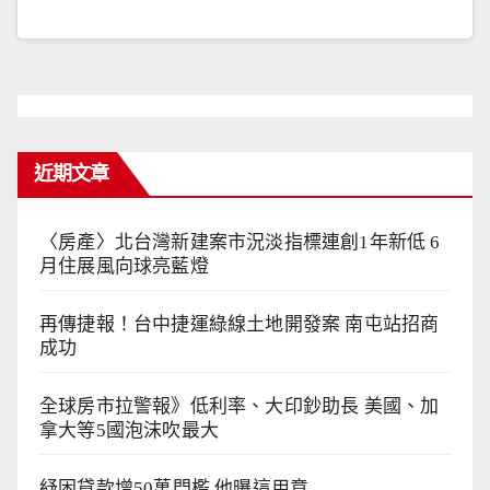
近期文章
〈房產〉北台灣新建案市況淡指標連創1年新低 6
月住展風向球亮藍燈
再傳捷報！台中捷運綠線土地開發案 南屯站招商
成功
全球房市拉警報》低利率、大印鈔助長 美國、加
拿大等5國泡沫吹最大
紓困貸款增50萬門檻 他曝這用意