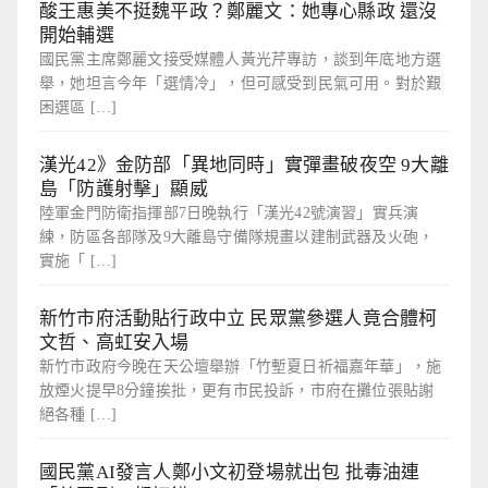
酸王惠美不挺魏平政？鄭麗文：她專心縣政 還沒
開始輔選
國民黨主席鄭麗文接受媒體人黃光芹專訪，談到年底地方選
舉，她坦言今年「選情冷」，但可感受到民氣可用。對於艱
困選區 […]
漢光42》金防部「異地同時」實彈畫破夜空 9大離
島「防護射擊」顯威
陸軍金門防衛指揮部7日晚執行「漢光42號演習」實兵演
練，防區各部隊及9大離島守備隊規畫以建制武器及火砲，
實施「 […]
新竹市府活動貼行政中立 民眾黨參選人竟合體柯
文哲、高虹安入場
新竹市政府今晚在天公壇舉辦「竹塹夏日祈福嘉年華」，施
放煙火提早8分鐘挨批，更有市民投訴，市府在攤位張貼謝
絕各種 […]
國民黨AI發言人鄭小文初登場就出包 批毒油連