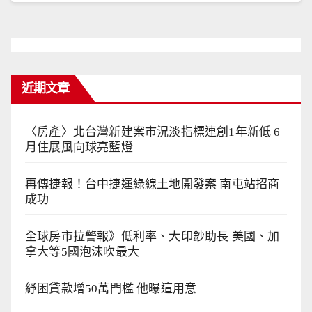
近期文章
〈房產〉北台灣新建案市況淡指標連創1年新低 6
月住展風向球亮藍燈
再傳捷報！台中捷運綠線土地開發案 南屯站招商
成功
全球房市拉警報》低利率、大印鈔助長 美國、加
拿大等5國泡沫吹最大
紓困貸款增50萬門檻 他曝這用意