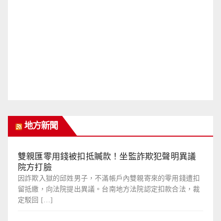
地方新聞
雙親匯零用錢被扣抵贓款！坐監詐欺犯聲明異議
院方打臉
因詐欺入獄的邱姓男子，不滿帳戶內雙親寄來的零用錢遭扣
留抵繳，向法院提出異議。台南地方法院認定扣款合法，裁
定駁回 […]