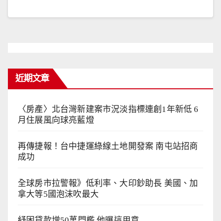
近期文章
〈房產〉北台灣新建案市況淡指標連創1年新低 6
月住展風向球亮藍燈
再傳捷報！台中捷運綠線土地開發案 南屯站招商
成功
全球房市拉警報》低利率、大印鈔助長 美國、加
拿大等5國泡沫吹最大
紓困貸款增50萬門檻 他曝這用意