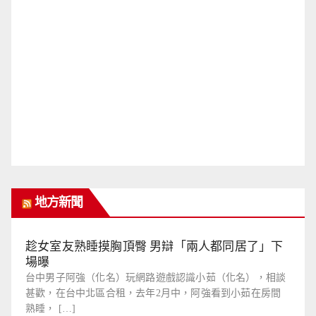
地方新聞
趁女室友熟睡摸胸頂臀 男辯「兩人都同居了」下
場曝
台中男子阿強（化名）玩網路遊戲認識小茹（化名），相談
甚歡，在台中北區合租，去年2月中，阿強看到小茹在房間
熟睡， […]