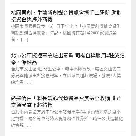
桃園青創、生醫新創媒合博覽會攜手工研院 助對
接資金與海外商機
桃園市長張善政今（5）日下午出席「桃園青創博覽會暨生
醫新創媒合博覽會」時說，桃園擁有超1萬2000家製造業
者、 […]
北市公車擦撞事故驗出毒駕 司機自稱服用4種減肥
藥、保健品
台北市文山區4日發生公車、轎車擦撞事故，轄區文山第二
分局興隆派出所接獲報案，立即派員趕赴現場，發現2人情
緒均異 […]
終還清白！科長暖心代墊醫藥費反遭查收賄 北市
交通局當下超錯愕
台北市內湖區方濟中學公車站候車亭7年前雨後地基深度不
足倒塌，兩名等車的婦人腿部粉碎性骨折。時任公共運輸處
綜合規 […]