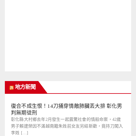
地方新聞
復合不成生恨！14刀捅穿情敵肺臟丟大排 彰化男
判無期徒刑
彰化縣大村鄉去年2月發生一起震驚社會的情殺命案，42歲
男子賴建榮因不滿越南籍朱姓前女友另結新歡，竟持刀闖入
李姓 […]