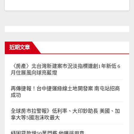
近期文章
〈房產〉北台灣新建案市況淡指標連創1年新低 6
月住展風向球亮藍燈
再傳捷報！台中捷運綠線土地開發案 南屯站招商
成功
全球房市拉警報》低利率、大印鈔助長 美國、加
拿大等5國泡沫吹最大
紓困貸款增50萬門檻 他曝這用意