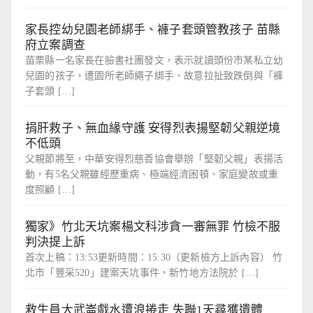
家長控幼兒園老師綁手、褲子套頭管教孩子 苗縣
府立案調查
苗栗縣一名家長在臉書社團發文，表示就讀頭份市某私立幼
兒園的孩子，遭園所老師繩子綁手、故意拉扯致跌倒與「褲
子套頭 […]
捐肝救子、無血緣守護 安得烈表揚堅韌父親逆境
不低頭
父親節將至，中華安得烈慈善協會舉辦「堅韌父親」表揚活
動，有5名父親雖經歷重病、極端經濟困頓、家庭變故或重
度照顧 […]
獨家》竹北天坑案楊文科涉貪一審無罪 竹檢不服
判決提上訴
首次上稿：13:53更新時間：15:30（更新檢方上訴內容） 竹
北市「豐采520」建案天坑事件，新竹地方法院於 […]
救生員大武崙戲水遭浪捲走 失聯1天尋獲遺體