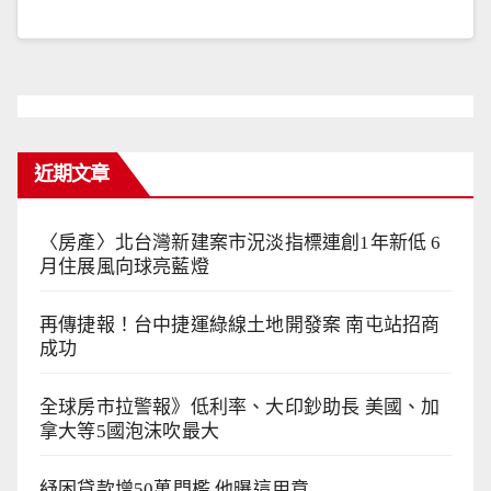
近期文章
〈房產〉北台灣新建案市況淡指標連創1年新低 6
月住展風向球亮藍燈
再傳捷報！台中捷運綠線土地開發案 南屯站招商
成功
全球房市拉警報》低利率、大印鈔助長 美國、加
拿大等5國泡沫吹最大
紓困貸款增50萬門檻 他曝這用意