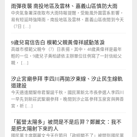
雨彈夜襲 南投地區及雲林、嘉義山區慎防大雨
中央氣象署深夜取布大雨特報提醒，受颱風外圍雲系影響，
易有短延時強降雨，南投地區及雲林、嘉義山區夜間到今天
（7日 […]
9歲兒寫信告白 模範父親黃偉祥感動落淚
高雄市模範父親今（7）日表揚，其中，48歲黃偉祥是最年
輕的一位，9歲兒子黃柏諺依主辦單位往例寫了一封信給父
親， […]
汐止宮廟參拜 李四川再拋汐東線、汐止民生線軌
道建設
今天適逢關聖帝君聖誕千秋，國民黨新北市長參選人李四川
一早先到新莊武聖廟參拜，晚間到汐止區參拜玉泉宮與興善
宮，祈 […]
「藍營太陽多」被問是不是后羿？鄭麗文：我不
是把太陽射下來的人
國民黨主席鄭麗文今天在節目「政經關不了」被問到國民黨