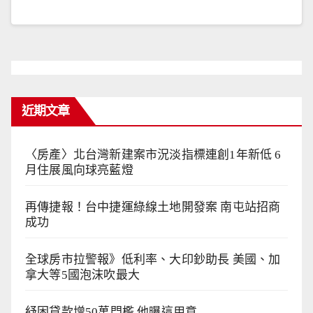
近期文章
〈房產〉北台灣新建案市況淡指標連創1年新低 6
月住展風向球亮藍燈
再傳捷報！台中捷運綠線土地開發案 南屯站招商
成功
全球房市拉警報》低利率、大印鈔助長 美國、加
拿大等5國泡沫吹最大
紓困貸款增50萬門檻 他曝這用意