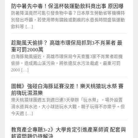
防中暑先中毒！保溫杯裝運動飲料竟出事 原因曝
防暑降溫竟然可能引發食物中毒？日本厚生勞動省等機構特
別發出呼籲，若使用帶有鏽蝕或劃痕的水壺長時間盛裝運動
飲料等 […]
趁颱風天偷排？ 高雄市環保局抓到3不肖業者 最
重可罰2000萬
白海豚颱風逼近，高雄市環保局今天查獲3家不肖業者趁機
偷排，造成鳳山溪污染，將依違反水污法裁處，最重可罰
2000 […]
圖輯》強碰白海豚延賽沒差！樂天桃猿玩水祭 賽
前嗨玩濕濕樂
樂天桃猿球團週五到週日連3天舉辦「玩水祭」，場外設置
滑水道與水池，大小球迷玩水大戰，親子玩得不亦樂乎。但
今天週 […]
教育產企專題3-2》大學肯定引進產業師資 配套與
薪資問題仍待解決