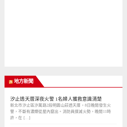
地方新聞
汐止透天厝深夜火警 1名婦人獲救意識清楚
新北市汐止區汐萬路2段明園山莊透天厝，8日晚間發生火
警，不斷有濃煙從屋內竄出。消防員撲滅火勢，晚間11時
許，在 […]