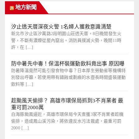
地方新聞
汐止透天厝深夜火警 1名婦人獲救意識清楚
新北市汐止區汐萬路2段明園山莊透天厝，8日晚間發生火
警，不斷有濃煙從屋內竄出。消防員撲滅火勢，晚間11時
許，在 […]
防中暑先中毒！保溫杯裝運動飲料竟出事 原因曝
防暑降溫竟然可能引發食物中毒？日本厚生勞動省等機構特
別發出呼籲，若使用帶有鏽蝕或劃痕的水壺長時間盛裝運動
飲料等 […]
趁颱風天偷排？ 高雄市環保局抓到3不肖業者 最
重可罰2000萬
白海豚颱風逼近，高雄市環保局今天查獲3家不肖業者趁機
偷排，造成鳳山溪污染，將依違反水污法裁處，最重可罰
2000 […]