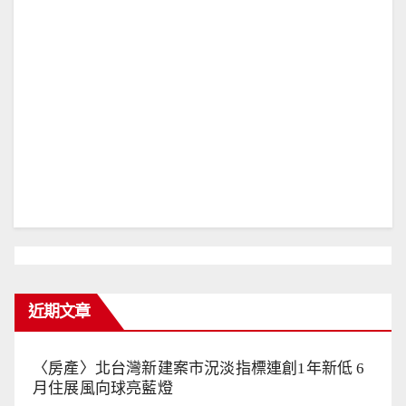
近期文章
〈房產〉北台灣新建案市況淡指標連創1年新低 6
月住展風向球亮藍燈