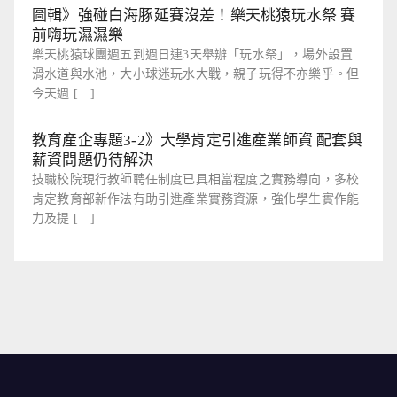
圖輯》強碰白海豚延賽沒差！樂天桃猿玩水祭 賽
前嗨玩濕濕樂
樂天桃猿球團週五到週日連3天舉辦「玩水祭」，場外設置
滑水道與水池，大小球迷玩水大戰，親子玩得不亦樂乎。但
今天週 […]
教育產企專題3-2》大學肯定引進產業師資 配套與
薪資問題仍待解決
技職校院現行教師聘任制度已具相當程度之實務導向，多校
肯定教育部新作法有助引進產業實務資源，強化學生實作能
力及提 […]