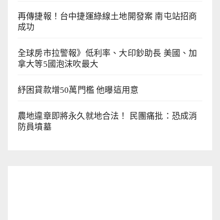
再傳捷報！台中捷運綠線土地開發案 南屯站招商
成功
全球房市拉警報》低利率、大印鈔助長 美國、加
拿大等5國泡沫吹最大
紓困貸款增50萬門檻 他曝這用意
農地違章即將永久就地合法！ 民團痛批：恐成消
防員墳墓