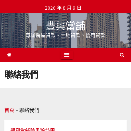
Skip
2026 年 8 月 9 日
to
content
豐興當舖
專辦房屋貸款、土地貸款、信用貸款
聯絡我們
首頁
»
聯絡我們
豐興當舖臉書粉絲團